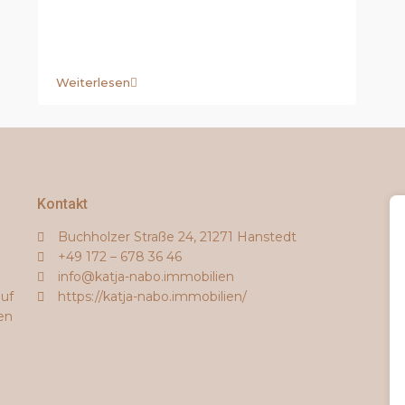
Weiterlesen
Kontakt
Buchholzer Straße 24, 21271 Hanstedt
+49 172 – 678 36 46
info@katja-nabo.immobilien
auf
https://katja-nabo.immobilien/
en