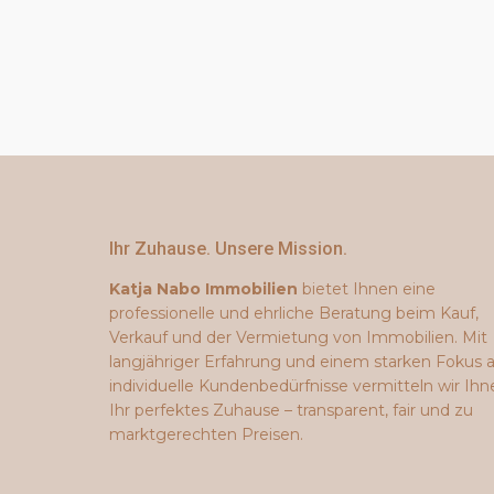
Ihr Zuhause. Unsere Mission.
Katja Nabo Immobilien
bietet Ihnen eine
professionelle und ehrliche Beratung beim Kauf,
Verkauf und der Vermietung von Immobilien. Mit
langjähriger Erfahrung und einem starken Fokus 
individuelle Kundenbedürfnisse vermitteln wir Ihn
Ihr perfektes Zuhause – transparent, fair und zu
marktgerechten Preisen.