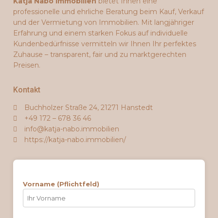
Katja Nabo Immobilien
bietet Ihnen eine
professionelle und ehrliche Beratung beim Kauf, Verkauf
und der Vermietung von Immobilien. Mit langjähriger
Erfahrung und einem starken Fokus auf individuelle
Kundenbedürfnisse vermitteln wir Ihnen Ihr perfektes
Zuhause – transparent, fair und zu marktgerechten
Preisen.
Kontakt
Buchholzer Straße 24, 21271 Hanstedt
+49 172 – 678 36 46
info@katja-nabo.immobilien
https://katja-nabo.immobilien/
Vorname (Pflichtfeld)