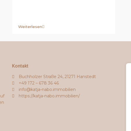
Weiterlesen
Kontakt
Buchholzer Straße 24, 21271 Hanstedt
+49 172 – 678 36 46
info@katja-nabo.immobilien
auf
https://katja-nabo.immobilien/
en