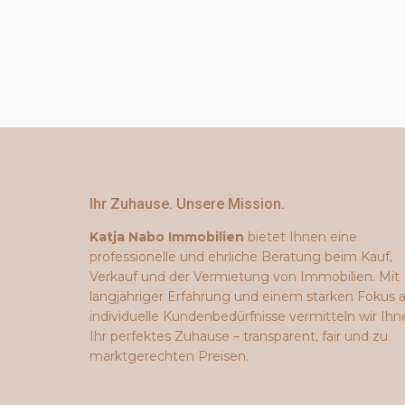
Ihr Zuhause. Unsere Mission.
Katja Nabo Immobilien
bietet Ihnen eine
professionelle und ehrliche Beratung beim Kauf,
Verkauf und der Vermietung von Immobilien. Mit
langjähriger Erfahrung und einem starken Fokus 
individuelle Kundenbedürfnisse vermitteln wir Ihn
Ihr perfektes Zuhause – transparent, fair und zu
marktgerechten Preisen.