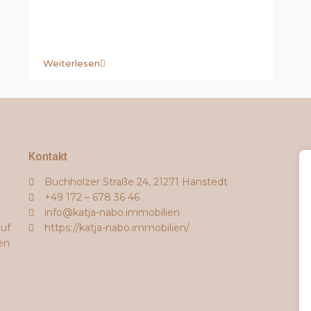
Weiterlesen
Kontakt
Buchholzer Straße 24, 21271 Hanstedt
+49 172 – 678 36 46
info@katja-nabo.immobilien
auf
https://katja-nabo.immobilien/
en