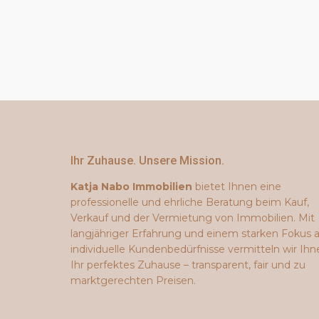
Ihr Zuhause. Unsere Mission.
Katja Nabo Immobilien
bietet Ihnen eine
professionelle und ehrliche Beratung beim Kauf,
Verkauf und der Vermietung von Immobilien. Mit
langjähriger Erfahrung und einem starken Fokus 
individuelle Kundenbedürfnisse vermitteln wir Ihn
Ihr perfektes Zuhause – transparent, fair und zu
marktgerechten Preisen.