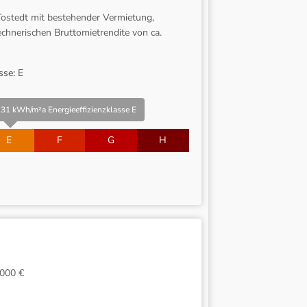
 Tostedt mit bestehender Vermietung,
echnerischen Bruttomietrendite von ca.
sse:
E
31 kWh/m²a Energieeffizienzklasse E
E
F
G
H
000 €