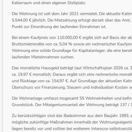
Kellerraum und einen eigenen Stellplatz.
Die Wohnung ist seit dem Jahr 2021 vermietet. Die aktuelle Kalt
5.544,00 € jährlich. Die Mietzahlung erfolgt derzeit über das Amt,
Punkt zur Einordnung der laufenden Einnahmen ist.
Bei einem Kaufpreis von 110.000,00 € ergibt sich auf Basis der ak
Bruttomietrendite von ca. 5,04 % sowie ein rechnerischer Kaufprei
Wohnung eine solide Grundlage für Kapitalanleger, die eine ber
laufenden Mieteinnahmen suchen.
Das monatliche Hausgeld beträgt laut Wirtschaftsplan 2026 ca. 1
ca. 19,97 € monatlich. Daraus ergibt sich eine rechnerische mon
und Rücklage von ca. 154,97 €. Auf Grundlage der aktuellen Kaltmi
Überschuss vor Finanzierung, Steuern und individuellen Kosten v
Die Wohnanlage umfasst insgesamt 55 Wohneinheiten und befind
Grundstück. Der Miteigentumsanteil der Wohnung beträgt 137 / 
Zu berücksichtigen sind das Badezimmer aus dem Baujahr 1993, di
mögliche zukünftige Maßnahmen innerhalb der Wohnungseigent
liegen bereits vor und sollten bei weiterem Interesse selbstverst