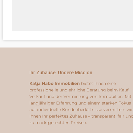
Ihr Zuhause. Unsere Mission.
Katja Nabo Immobilien
bietet Ihnen eine
professionelle und ehrliche Beratung beim Kauf,
Verkauf und der Vermietung von Immobilien. Mit
langjähriger Erfahrung und einem starken Fokus
auf individuelle Kundenbedürfnisse vermitteln wir
Ihnen Ihr perfektes Zuhause – transparent, fair un
zu marktgerechten Preisen.