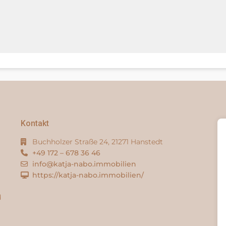
Kontakt
Buchholzer Straße 24, 21271 Hanstedt
+49 172 – 678 36 46
info@katja-nabo.immobilien
https://katja-nabo.immobilien/
d