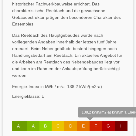
historischer Fachwerkbauweise errichtet. Das
charakteristische Reetdach und die gewachsene
Gebäudestruktur prägen den besonderen Charakter des
Ensembles.
Das Reetdach des Hauptgebäudes wurde nach
vorliegenden Angaben innerhalb der letzten fünf Jahre
erneuert. Beim Nebengebäude besteht hingegen noch
Handlungsbedarf am Reetdach. Ein aktuelles Angebot für
die Arbeiten am Reetdach des Nebengebäudes liegt vor
und kann im Rahmen der Ankaufsprüfung berücksichtigt
werden.
Energie-Index in kWh / m²a:
138,2 kWh/(m2·a)
Energieklasse:
E
138,2 kWh/(m2·a) kWh/m²a Energ
A+
A
B
C
D
E
F
G
H