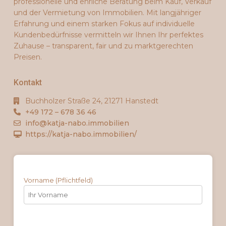
professionelle und ehrliche Beratung beim Kauf, Verkauf
und der Vermietung von Immobilien. Mit langjähriger
Erfahrung und einem starken Fokus auf individuelle
Kundenbedürfnisse vermitteln wir Ihnen Ihr perfektes
Zuhause – transparent, fair und zu marktgerechten
Preisen.
Kontakt
Buchholzer Straße 24, 21271 Hanstedt
+49 172 – 678 36 46
info@katja-nabo.immobilien
https://katja-nabo.immobilien/
Vorname (Pflichtfeld)