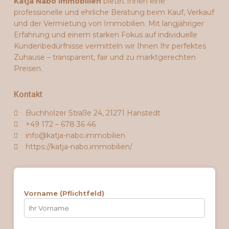
Katja Nabo Immobilien
bietet Ihnen eine
professionelle und ehrliche Beratung beim Kauf, Verkauf
und der Vermietung von Immobilien. Mit langjähriger
Erfahrung und einem starken Fokus auf individuelle
Kundenbedürfnisse vermitteln wir Ihnen Ihr perfektes
Zuhause – transparent, fair und zu marktgerechten
Preisen.
Kontakt
Buchholzer Straße 24, 21271 Hanstedt
+49 172 – 678 36 46
info@katja-nabo.immobilien
https://katja-nabo.immobilien/
Vorname (Pflichtfeld)