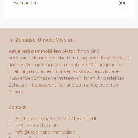
Wohnungen
(10)
Ihr Zuhause. Unsere Mission.
Katja Nabo Immobilien
bietet Ihnen eine
professionelle und ehrliche Beratung beim Kauf, Verkauf
und der Vermietung von Immobilien. Mit langjähriger
Erfahrung und einem starken Fokus auf individuelle
Kundenbedürfnisse vermitteln wir Ihnen Ihr perfektes
Zuhause – transparent, fair und zu marktgerechten
Preisen.
Kontakt
Buchholzer Straße 24, 21271 Hanstedt
+49 172 – 678 36 46
info@katja-nabo.immobilien