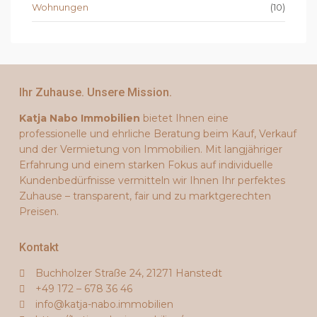
Wohnungen
(10)
Ihr Zuhause. Unsere Mission.
Katja Nabo Immobilien
bietet Ihnen eine
professionelle und ehrliche Beratung beim Kauf, Verkauf
und der Vermietung von Immobilien. Mit langjähriger
Erfahrung und einem starken Fokus auf individuelle
Kundenbedürfnisse vermitteln wir Ihnen Ihr perfektes
Zuhause – transparent, fair und zu marktgerechten
Preisen.
Kontakt
Buchholzer Straße 24, 21271 Hanstedt
+49 172 – 678 36 46
info@katja-nabo.immobilien