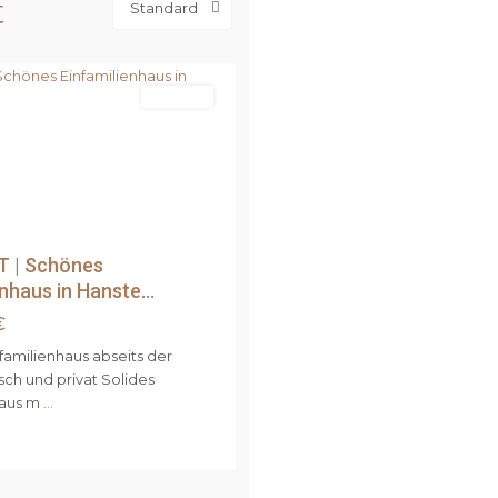
t
Standard
Verkauft
Next
 | Schönes
nhaus in Hanste...
€
familienhaus abseits der
isch und privat Solides
haus m
...
nde