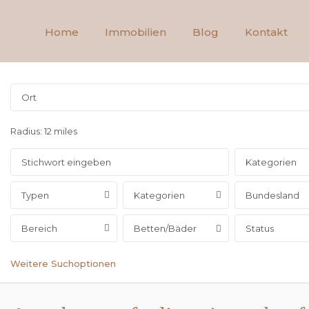
Home
Immobilien
Blog
Kontakt
Radius:
12 miles
Kategorien
Typen
Kategorien
Bundesland
Bereich
Betten/Bäder
Status
Weitere Suchoptionen
Samtgemeinde
Samtgemei