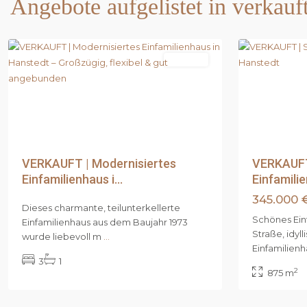
Angebote aufgelistet in verkauf
Hanstedt
,
Hanstedt
,
Hanstedt
1
Hanstedt
Verkauft
Previous
Previous
Next
VERKAUFT
VERKAUFT | Modernisiertes
Einfamilie
Einfamilienhaus i...
345.000 
Dieses charmante, teilunterkellerte
Schönes Ein
Einfamilienhaus aus dem Baujahr 1973
Straße, idyll
wurde liebevoll m
...
Einfamilien
3
1
Samtgemeinde
Samtgemei
2
875 m
Hanstedt
,
Hanstedt
,
Marxen
1
Hanstedt